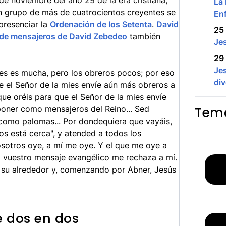
de noviembre del año 29 de la era cristiana,
La 
un grupo de más de cuatrocientos creyentes se
En
 presenciar la
Ordenación de los Setenta
.
David
25 
o de mensajeros de David Zebedeo
también
Je
29 
Jes
mies es mucha, pero los obreros pocos; por eso
div
e el Señor de la mies envíe aún más obreros a
ue oréis para que el Señor de la mies envíe
poner como mensajeros del Reino... Sed
Tema
 como palomas... Por dondequiera que vayáis,
los está cerca", y atended a todos los
sotros oye, a mí me oye. Y el que me oye a
a vuestro mensaje evangélico me rechaza a mí.
 a su alrededor y, comenzando por Abner, Jesús
e dos en dos