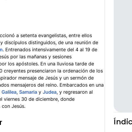
ccionó a setenta evangelistas, entre ellos
y discípulos distinguidos, de una reunión de
n
. Entrenados intensivamente del 4 al 19 de
esús por las mañanas y sesiones
por los apóstoles. En una lluviosa tarde de
0 creyentes presenciaron la ordenación de los
nspirador mensaje de Jesús y un sermón de
nados mensajeros del reino. Embarcados en una
r
Galilea
,
Samaria
y
Judea
, y regresaron al
 el viernes 30 de diciembre, donde
 con Jesús.
Índi
r