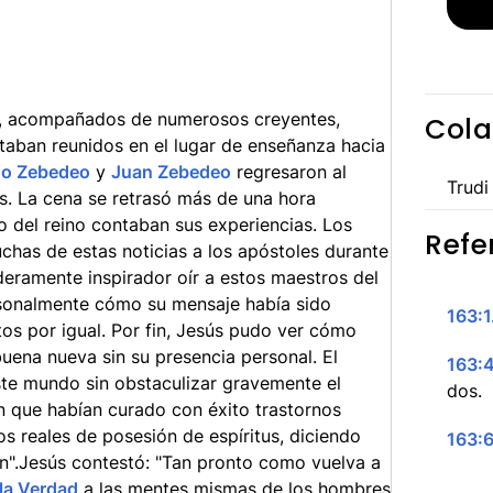
a
os, acompañados de numerosos creyentes,
Cola
estaban reunidos en el lugar de enseñanza hacia
go Zebedeo
y
Juan Zebedeo
regresaron al
Trudi
. La cena se retrasó más de una hora
o del reino contaban sus experiencias. Los
Refe
has de estas noticias a los apóstoles durante
deramente inspirador oír a estos maestros del
rsonalmente cómo su mensaje había sido
163:1
tos por igual. Por fin, Jesús pudo ver cómo
buena nueva sin su presencia personal. El
163:4
ste mundo sin obstaculizar gravemente el
dos.
n que habían curado con éxito trastornos
s reales de posesión de espíritus, diciendo
163:6
n".Jesús contestó: "Tan pronto como vuelva a
 la Verdad
a las mentes mismas de los hombres