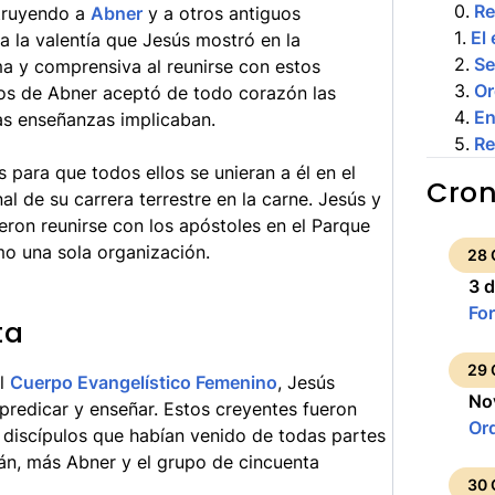
0
.
R
struyendo a
Abner
y a otros antiguos
1
.
El
a la valentía que Jesús mostró en la
2
.
Se
ima y comprensiva al reunirse con estos
3
.
Or
os de Abner aceptó de todo corazón las
4
.
En
as enseñanzas implicaban.
5
.
Re
s para que todos ellos se unieran a él en el
Cron
al de su carrera terrestre en la carne. Jesús y
eron reunirse con los apóstoles en el Parque
o una sola organización.
28 
3 d
Fo
ta
29 
l
Cuerpo Evangelístico Femenino
, Jesús
No
predicar y enseñar. Estos creyentes fueron
Or
 discípulos que habían venido de todas partes
, más Abner y el grupo de cincuenta
30 