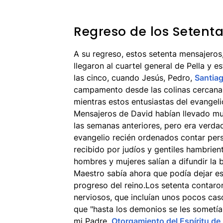
Regreso de los Setent
A su regreso, estos setenta mensajer
llegaron al cuartel general de Pella y 
las cinco, cuando Jesús, Pedro,
Santia
campamento desde las colinas cercanas
mientras estos entusiastas del evangeli
Mensajeros de David habían llevado muc
las semanas anteriores, pero era verda
evangelio recién ordenados contar pe
recibido por judíos y gentiles hambrien
hombres y mujeres salían a difundir la 
Maestro sabía ahora que podía dejar e
progreso del reino.Los setenta contaro
nerviosos, que incluían unos pocos caso
que "hasta los demonios se les sometía
mi Padre,
Otorgamiento del Espíritu de