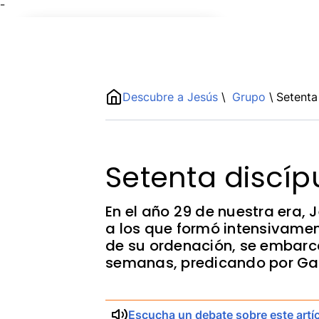
¯
Name
ShortDescription
Descubre a Jesús
\
Grupo
\
Setenta
Description
Setenta discíp
En el año 29 de nuestra era, 
a los que formó intensivame
de su ordenación, se embarc
semanas, predicando por Gal
Escucha un debate sobre este artí