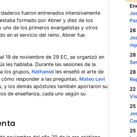
En
rdaderos fueron entrenados intensivamente
Je
 estaba formado por Abner y diez de los
Pa
y uno de los primeros evangelistas y otros
28
o en el servicio del reino. Abner fue
Jes
ri
28
 al 19 de noviembre de 29 EC, se organizó en
Se
ús les hablaba. Durante las sesiones de la
 a los grupos,
Nathaniel
les enseñó el arte de
28
ó cómo responder a las preguntas.
Mateo Leví
Rep
s, y los demás apóstoles también aportaron su
22 
dos de enseñanza, cada uno según su
Vis
25 
Jes
Ce
enta
25 