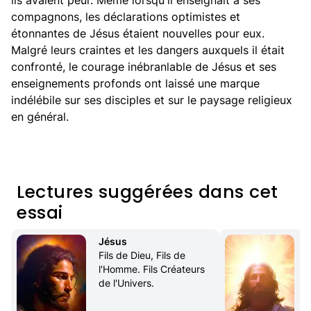
ils avaient peur. Même lorsqu'il enseignait à ses
compagnons, les déclarations optimistes et
étonnantes de Jésus étaient nouvelles pour eux.
Malgré leurs craintes et les dangers auxquels il était
confronté, le courage inébranlable de Jésus et ses
enseignements profonds ont laissé une marque
indélébile sur ses disciples et sur le paysage religieux
en général.
Lectures suggérées dans cet
essai
Jésus
Fils de Dieu, Fils de 
l'Homme. Fils Créateurs 
de l'Univers.
d