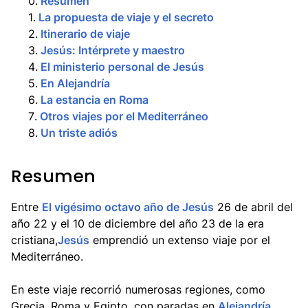
0
.
Resumen
1
.
La propuesta de viaje y el secreto
2
.
Itinerario de viaje
3
.
Jesús: Intérprete y maestro
4
.
El ministerio personal de Jesús
5
.
En Alejandría
6
.
La estancia en Roma
7
.
Otros viajes por el Mediterráneo
8
.
Un triste adiós
Resumen
Entre
El vigésimo octavo año de Jesús
26 de abril del
año 22 y el 10 de diciembre del año 23 de la era
cristiana,
Jesús
emprendió un extenso viaje por el
Mediterráneo.
En este viaje recorrió numerosas regiones, como
Grecia, Roma y Egipto, con paradas en
Alejandría