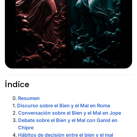
Índice
0
.
Resumen
1
.
Discurso sobre el Bien y el Mal en Roma
2
.
Conversación sobre el Bien y el Mal en Jope
3
.
Debate sobre el Bien y el Mal con Ganid en
Chipre
4
.
Hábitos de decisión entre el bien y el mal