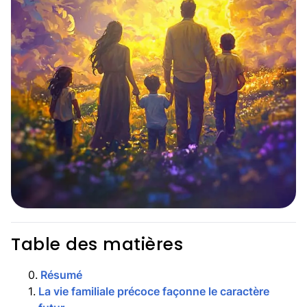
Table des matières
0
.
Résumé
1
.
La vie familiale précoce façonne le caractère