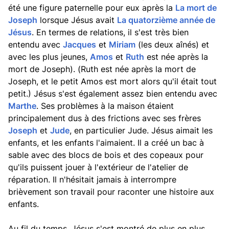
été une figure paternelle pour eux après la
La mort de
Joseph
lorsque Jésus avait
La quatorzième année de
Jésus
. En termes de relations, il s'est très bien
entendu avec
Jacques
et
Miriam
(les deux aînés) et
avec les plus jeunes,
Amos
et
Ruth
est née après la
mort de Joseph). (Ruth est née après la mort de
Joseph, et le petit Amos est mort alors qu'il était tout
petit.) Jésus s'est également assez bien entendu avec
Marthe
. Ses problèmes à la maison étaient
principalement dus à des frictions avec ses frères
Joseph
et
Jude
, en particulier Jude. Jésus aimait les
enfants, et les enfants l'aimaient. Il a créé un bac à
sable avec des blocs de bois et des copeaux pour
qu'ils puissent jouer à l'extérieur de l'atelier de
réparation. Il n'hésitait jamais à interrompre
brièvement son travail pour raconter une histoire aux
enfants.
Au fil du temps, Jésus s'est montré de plus en plus