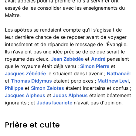
avait appelés pour la première fois à servir et ont
essayé de les consolider avec les enseignements du
Maître.
Les apôtres se rendaient compte qu'il s'agissait de
leur dernière chance de se reposer avant de voyager
intensément et de répandre le message de l'Évangile.
Ils n'avaient pas une idée précise de ce que serait le
royaume des cieux.
Jean Zébédée
et
André
pensaient
que le royaume était déjà venu ;
Simon Pierre
et
Jacques Zébédée
le situaient dans l'avenir ;
Nathanaël
et
Thomas Didymus
étaient perplexes ;
Matthew Levi
,
Philippe
et
Simon Zelotes
étaient incertains et confus ;
Jacques Alpheus
et
Judas Alpheus
étaient béatement
ignorants ; et
Judas Iscariote
n'avait pas d'opinion.
Prière et culte