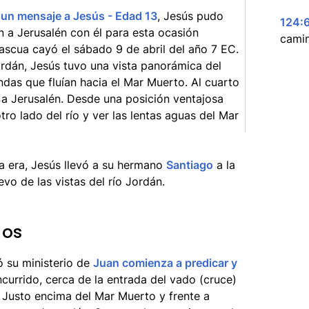
e un mensaje a Jesús - Edad 13
, Jesús pudo
124:
on a Jerusalén con él para esta ocasión
camin
 Pascua cayó el sábado 9 de abril del año 7 EC.
rdán, Jesús tuvo una vista panorámica del
as que fluían hacia el Mar Muerto. Al cuarto
n a Jerusalén. Desde una posición ventajosa
tro lado del río y ver las lentas aguas del Mar
a era, Jesús llevó a su hermano
Santiago
a la
vo de las vistas del río Jordán.
mos
 su ministerio de
Juan comienza a predicar y
ncurrido, cerca de la entrada del vado (cruce)
 Justo encima del Mar Muerto y frente a