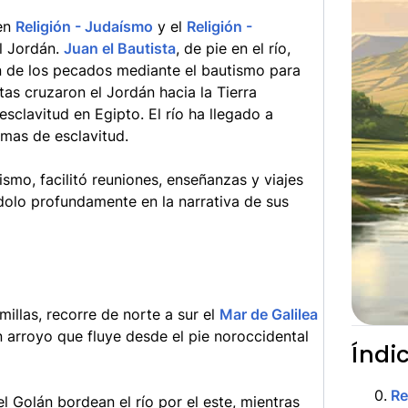
 en
Religión - Judaísmo
y el
Religión -
l Jordán.
Juan el Bautista
, de pie en el río,
ón de los pecados mediante el bautismo para
itas cruzaron el Jordán hacia la Tierra
sclavitud en Egipto. El río ha llegado a
rmas de esclavitud.
smo, facilitó reuniones, enseñanzas y viajes
ndolo profundamente en la narrativa de sus
millas, recorre de norte a sur el
Mar de Galilea
n arroyo que fluye desde el pie noroccidental
Índi
0
.
R
el Golán bordean el río por el este, mientras