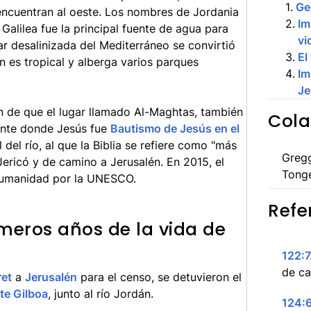
1
.
Ge
 encuentran al oeste. Los nombres de Jordania
2
.
Im
 Galilea fue la principal fuente de agua para
vi
ar desalinizada del Mediterráneo se convirtió
3
.
El
dán es tropical y alberga varios parques
4
.
Im
Je
ón de que el lugar llamado Al-Maghtas, también
Cola
ente donde Jesús fue
Bautismo de Jesús en el
l del río, al que la Biblia se refiere como "más
Greg
 Jericó y de camino a Jerusalén. En 2015, el
Tong
 Humanidad por la UNESCO.
Refe
meros años de la vida de
122:7
de ca
et
a
Jerusalén
para el censo, se detuvieron el
e Gilboa
, junto al río Jordán.
124:6