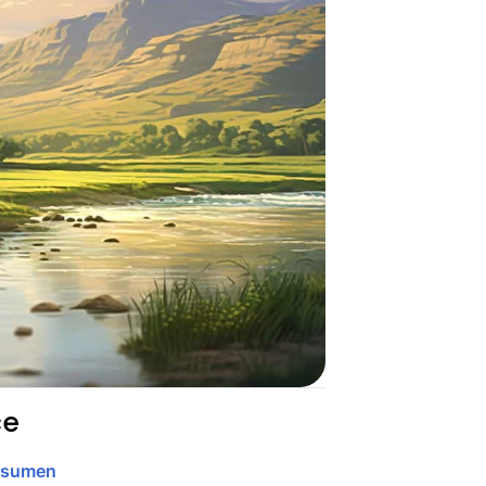
ce
esumen