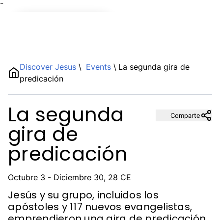
¯
Name
Discover Jesus
\
Events
\
La segunda gira de
predicación
Description
La segunda
Comparte
gira de
predicación
Octubre 3 - Diciembre 30, 28 CE
Jesús y su grupo, incluidos los
apóstoles y 117 nuevos evangelistas,
emprendieron una gira de predicación