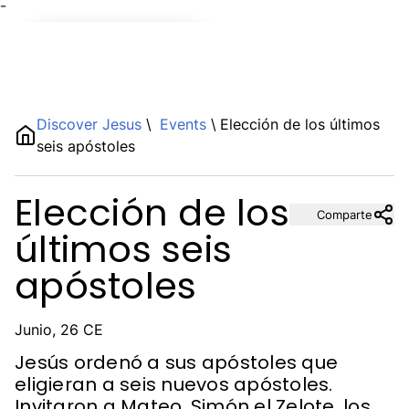
¯
Name
Discover Jesus
\
Events
\
Elección de los últimos
seis apóstoles
Description
Elección de los
Comparte
últimos seis
apóstoles
Junio, 26 CE
Jesús ordenó a sus apóstoles que
eligieran a seis nuevos apóstoles.
Invitaron a Mateo, Simón el Zelote, los