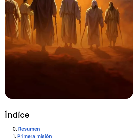
Índice
0
.
Resumen
1
.
Primera misión