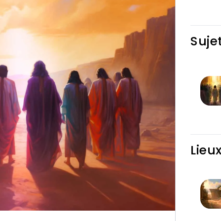
Suje
Lieu