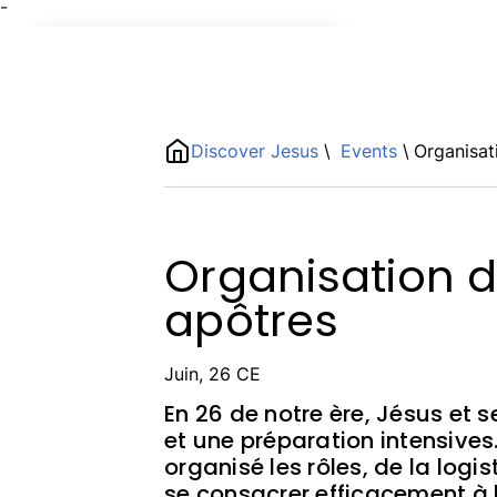
¯
Name
ShortDescription
Discover Jesus
\
Events
\
Organisat
Description
Organisation 
apôtres
Juin, 26 CE
En 26 de notre ère, Jésus et 
et une préparation intensives. 
organisé les rôles, de la logi
se consacrer efficacement à l