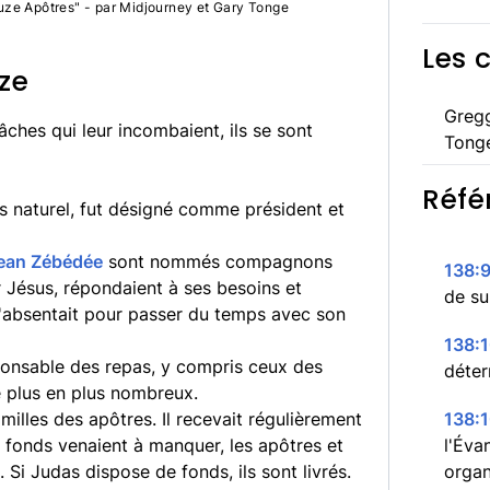
ze Apôtres" - par Midjourney et Gary Tonge
Les 
ze
Greg
âches qui leur incombaient, ils se sont
Tong
Réfé
s naturel, fut désigné comme président et
ean Zébédée
sont nommés compagnons
138:9
ur Jésus, répondaient à ses besoins et
de su
s'absentait pour passer du temps avec son
138:1
esponsable des repas, y compris ceux des
déter
de plus en plus nombreux.
milles des apôtres. Il recevait régulièrement
138:1
es fonds venaient à manquer, les apôtres et
l'Éva
 Si Judas dispose de fonds, ils sont livrés.
organ