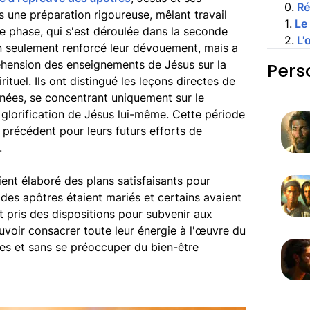
0
.
R
une préparation rigoureuse, mêlant travail
1
.
Le
tte phase, qui s'est déroulée dans la seconde
2
.
L'
on seulement renforcé leur dévouement, mais a
éhension des enseignements de Jésus sur la
Pers
ituel. Ils ont distingué les leçons directes de
onées, se concentrant uniquement sur le
 glorification de Jésus lui-même. Cette période
n précédent pour leurs futurs efforts de
.
ient élaboré des plans satisfaisants pour
 des apôtres étaient mariés et certains avaient
t pris des dispositions pour subvenir aux
uvoir consacrer toute leur énergie à l'œuvre du
ues et sans se préoccuper du bien-être