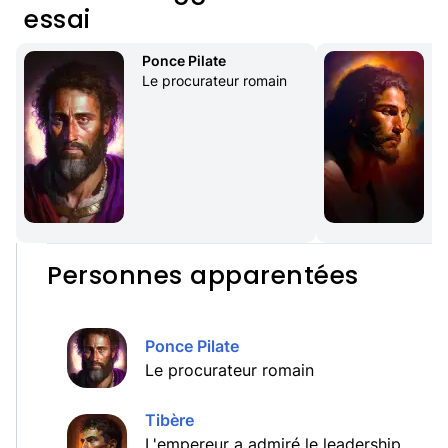
essai
Ponce Pilate
Le procurateur romain
F
Personnes apparentées
Ponce Pilate
Le procurateur romain
Tibère
L'empereur a admiré le leadership