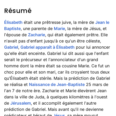
Résumé
Élisabeth
était une prêtresse juive, la mère de
Jean le
Baptiste
, une parente de
Marie
, la mère de Jésus, et
l'épouse de
Zacharie
, qui était également prêtre. Elle
n'avait pas d'enfant jusqu'à ce qu'un être céleste,
Gabriel
,
Gabriel apparaît à Élisabeth
pour lui annoncer
qu'elle était enceinte. Gabriel lui dit aussi que l'enfant
serait le précurseur et l'annonciateur d'un grand
homme dont la mère était sa cousine Marie. Ce fut un
choc pour elle et son mari, car ils croyaient tous deux
qu'Élisabeth était stérile. Mais la prédiction de Gabriel
se réalisa et
Naissance de Jean-Baptiste
25 mars de
l'an 7 de notre ère. Zacharie et Marie élevèrent Jean
dans la ville de Juda, à quelques kilomètres à l'ouest
de
Jérusalem
, et il accomplit également l'autre
prédiction de Gabriel. Mais avant qu'il ne devienne
prédicateur et héraut de
Jésus
, sa mère mourut