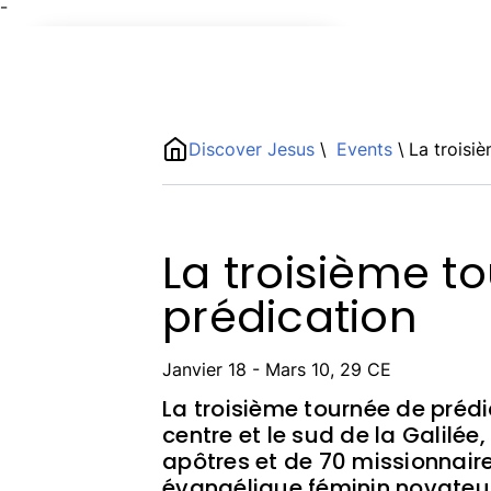
¯
Name
ShortDescription
Discover Jesus
\
Events
\
La troisi
Description
La troisième t
prédication
Janvier 18 - Mars 10, 29 CE
La troisième tournée de prédi
centre et le sud de la Galilée
apôtres et de 70 missionnair
évangélique féminin novateur