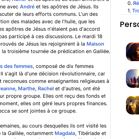
0
.
R
une avec
André
et les apôtres de Jésus. Ils
1
.
Tr
scuter de leurs efforts communs. L'un des
ction des malades avec de l'huile, que les
Pers
 les apôtres de Jésus n'étaient pas d'accord
pas participé à ces discussions. Le mardi 18
prouvés de Jésus les rejoignirent à la
Maison
 la troisième tournée de prédication en Galilée.
rps des femmes
, composé de dix femmes
Il s'agit là d'une décision révolutionnaire, car
 reconnues comme enseignantes religieuses à
Jeanne
,
Marthe
,
Rachel
et d'autres, ont été
ur propre groupe. Elles ont reçu des fonds et
oment, elles ont géré leurs propres finances.
cca se sont jointes à ce groupe.
maines, au cours desquelles ils ont visité les
de la Galilée, notamment
Magdala
, Tibériade et