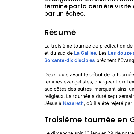
termine par la dernière visite
par un échec.
Résumé
La troisième tournée de prédication de 
et du sud de
La Galilée
. Les
Les douze 
Soixante-dix disciples
prêchent l'Évangi
Deux jours avant le début de la tourné
femmes évangélistes, chargeant dix fem
aux côtés des autres, marquant ainsi un
religieux. La tournée a duré sept semain
Jésus à
Nazareth
, où il a été rejeté par 
Troisième tournée en G
Le dimanche soir 16 janvier 29 de notre