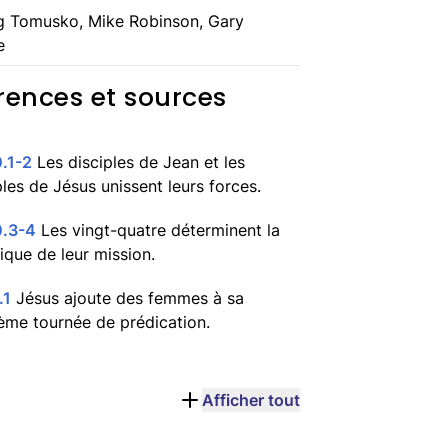
g Tomusko, Mike Robinson, Gary
e
rences et sources
.1-2
Les disciples de Jean et les
ples de Jésus unissent leurs forces.
0.3-4
Les vingt-quatre déterminent la
gdala
Abner
tique de leur mission.
 la rive occidentale de 
Chef des apôtres de 
mer de Galilée.
Jean
.1
Jésus ajoute des femmes à sa
ième tournée de prédication.
Afficher tout