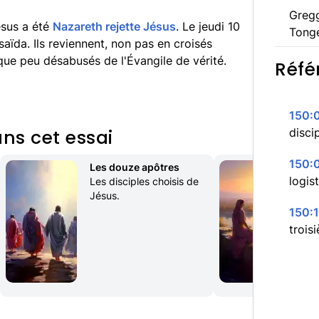
Greg
ésus a été
Nazareth rejette Jésus
. Le jeudi 10
Tong
aïda. Ils reviennent, non pas en croisés
que peu désabusés de l'Évangile de vérité.
Réfé
150:0
ns cet essai
disci
150:
Les douze apôtres
Ma
logis
Les disciples choisis de 
Sur
Jésus.
la 
150:1
trois