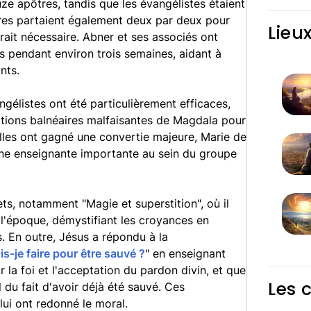
e apôtres, tandis que les évangélistes étaient
res partaient également deux par deux pour
Lieu
rait nécessaire. Abner et ses associés ont
es pendant environ trois semaines, aidant à
nts.
gélistes ont été particulièrement efficaces,
tions balnéaires malfaisantes de Magdala pour
elles ont gagné une convertie majeure, Marie de
une enseignante importante au sein du groupe
jets, notamment "Magie et superstition", où il
 l'époque, démystifiant les croyances en
s. En outre, Jésus a répondu à la
s-je faire pour être sauvé ?
" en enseignant
r la foi et l'acceptation du pardon divin, et que
Les 
el du fait d'avoir déjà été sauvé. Ces
lui ont redonné le moral.