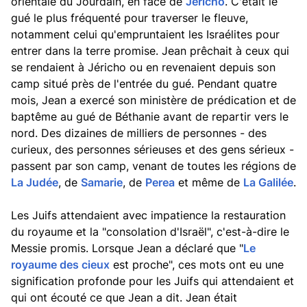
orientale du Jourdain, en face de
Jéricho
. C'était le
gué le plus fréquenté pour traverser le fleuve,
notamment celui qu'empruntaient les Israélites pour
entrer dans la terre promise. Jean prêchait à ceux qui
se rendaient à Jéricho ou en revenaient depuis son
camp situé près de l'entrée du gué. Pendant quatre
mois, Jean a exercé son ministère de prédication et de
baptême au gué de Béthanie avant de repartir vers le
nord. Des dizaines de milliers de personnes - des
curieux, des personnes sérieuses et des gens sérieux -
passent par son camp, venant de toutes les régions de
La Judée
, de
Samarie
, de
Perea
et même de
La Galilée
.
Les Juifs attendaient avec impatience la restauration
du royaume et la "consolation d'Israël", c'est-à-dire le
Messie promis. Lorsque Jean a déclaré que "
Le
royaume des cieux
est proche", ces mots ont eu une
signification profonde pour les Juifs qui attendaient et
qui ont écouté ce que Jean a dit. Jean était