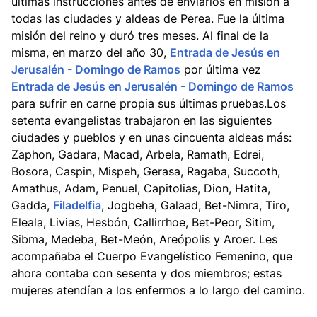
últimas instrucciones antes de enviarlos en misión a
todas las ciudades y aldeas de Perea. Fue la última
misión del reino y duró tres meses. Al final de la
misma, en marzo del año 30,
Entrada de Jesús en
Jerusalén - Domingo de Ramos
por última vez
Entrada de Jesús en Jerusalén - Domingo de Ramos
para sufrir en carne propia sus últimas pruebas.Los
setenta evangelistas trabajaron en las siguientes
ciudades y pueblos y en unas cincuenta aldeas más:
Zaphon, Gadara, Macad, Arbela, Ramath, Edrei,
Bosora, Caspin, Mispeh, Gerasa, Ragaba, Succoth,
Amathus, Adam, Penuel, Capitolias, Dion, Hatita,
Gadda,
Filadelfia
, Jogbeha, Galaad, Bet-Nimra, Tiro,
Eleala, Livias, Hesbón, Callirrhoe, Bet-Peor, Sitim,
Sibma, Medeba, Bet-Meón, Areópolis y Aroer. Les
acompañaba el Cuerpo Evangelístico Femenino, que
ahora contaba con sesenta y dos miembros; estas
mujeres atendían a los enfermos a lo largo del camino.