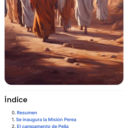
Índice
0
.
Resumen
1
.
Se inaugura la Misión Perea
2
.
El campamento de Pella