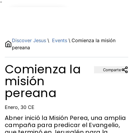
¯
Name
Discover Jesus
\
Events
\
Comienza la misión
pereana
Description
Comienza la
Comparte
misión
pereana
Enero, 30 CE
Abner inició la Misión Perea, una amplia
campaña para predicar el Evangelio,
que terminó en Jerusalén para la