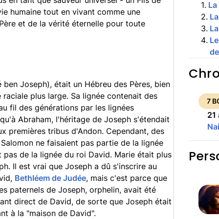
us en tant que sauveur universel - un Fils de
1
.
La
 vie humaine tout en vivant comme une
2
.
La
Père et de la vérité éternelle pour toute
3
.
La
4
.
Le
de
Chro
 ben Joseph), était un Hébreu des Pères, bien
raciale plus large. Sa lignée contenait des
7 B
au fil des générations par les lignées
21
squ'à Abraham, l'héritage de Joseph s'étendait
Na
x premières tribus d'Andon. Cependant, des
alomon ne faisaient pas partie de la lignée
Pers
 pas de la lignée du roi David. Marie était plus
. Il est vrai que Joseph a dû s'inscrire au
vid,
Bethléem de Judée
, mais c'est parce que
res paternels de Joseph, orphelin, avait été
ant direct de David, de sorte que Joseph était
t à la "maison de David".