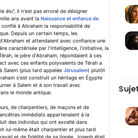
le élu", il n'est pas erroné de désigner
ille ans avant la
Naissance et enfance de
 confié à Abraham la responsabilité de
ique. Depuis un certain temps, les
 d'Abraham et attendaient avec confiance une
 caractérisée par l'intelligence, l'initiative, la
 Térah, le père d'Abraham, répondaient à ces
ntact avec ces enfants polyvalents de Térah a
 à Salem (plus tard appelée
Jérusalem
) plutôt
braham s'est construit un héritage en Égypte
rner à Salem et à son travail avec
Suje
dans le monde antique.
urs, de charpentiers, de maçons et de
s ancêtres immédiats appartenaient à la
it des individus qui ont excellé dans
eph lui-même était charpentier et plus tard
ravail et de fidélité de sa lignée. Joseph était