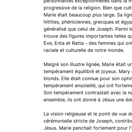
personnalités exceptionnelles dans la ma
progressive de la religion. Bien que cult
Marie était beaucoup plus large. Sa lig
hittites, phéniciennes, grecques et égyp
généralisé que celui de Joseph. Parmi l
trouve des figures importantes telles q
Eve, Enta et Ratta - des femmes qui ont 
raciale et culturelle de notre monde.
Malgré son illustre lignée, Marie étai
tempérament équilibré et joyeux. Mary
blonds. Elle était connue pour son opt
tempérament ensoleillé, qui ont forteme
Son tempérament contrastait avec la na
ensemble, ils ont donné à Jésus une éd
La vision religieuse et le point de vue 
cérémonielle stricte de Joseph, contribu
Jésus. Marie penchait fortement pour l'i