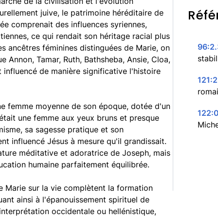
rche de la civilisation et l'évolution
Réfé
urellement juive, le patrimoine héréditaire de
née comprenait des influences syriennes,
tiennes, ce qui rendait son héritage racial plus
96:2.
es ancêtres féminines distinguées de Marie, on
stabil
ue Annon, Tamar, Ruth, Bathsheba, Ansie, Cloa,
influencé de manière significative l'histoire
121:2
romai
t une femme moyenne de son époque, dotée d'un
122:
 était une femme aux yeux bruns et presque
Miche
imisme, sa sagesse pratique et son
nt influencé Jésus à mesure qu'il grandissait.
ture méditative et adoratrice de Joseph, mais
ucation humaine parfaitement équilibrée.
de Marie sur la vie complètent la formation
ant ainsi à l'épanouissement spirituel de
nterprétation occidentale ou hellénistique,