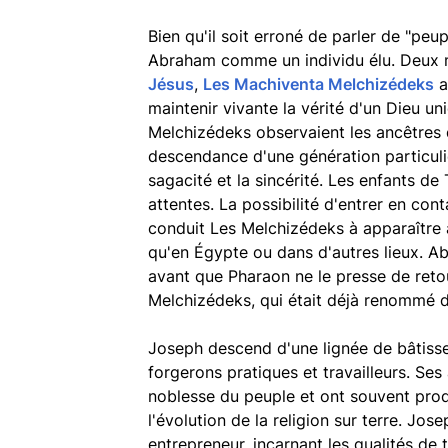
Bien qu'il soit erroné de parler de "peup
Abraham comme un individu élu. Deux m
Jésus
,
Les Machiventa Melchizédeks
a
maintenir vivante la vérité d'un Dieu un
Melchizédeks observaient les ancêtres
descendance d'une génération particulière
sagacité et la sincérité. Les enfants de
attentes. La possibilité d'entrer en co
conduit Les Melchizédeks à apparaître
qu'en Égypte ou dans d'autres lieux. A
avant que Pharaon ne le presse de retou
Melchizédeks, qui était déjà renommé 
Joseph descend d'une lignée de bâtisse
forgerons pratiques et travailleurs. Se
noblesse du peuple et ont souvent produ
l'évolution de la religion sur terre. Jos
entrepreneur, incarnant les qualités de t