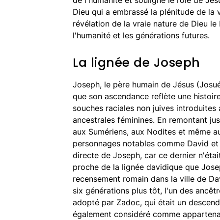
de l'humanité et souligne le rôle de Jés
Dieu qui a embrassé la plénitude de la
révélation de la vraie nature de Dieu le 
l'humanité et les générations futures.
La lignée de Joseph
Joseph, le père humain de Jésus (Josué
que son ascendance reflète une histoire 
souches raciales non juives introduites 
ancestrales féminines. En remontant ju
aux Sumériens, aux Nodites et même au
personnages notables comme David et S
directe de Joseph, car ce dernier n'était
proche de la lignée davidique que Joseph
recensement romain dans la ville de Da
six générations plus tôt, l'un des ancêt
adopté par Zadoc, qui était un descend
également considéré comme appartenan