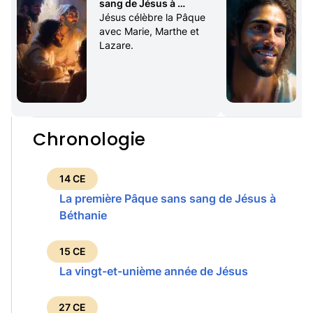
sang de Jésus à 
Béthanie
Jésus célèbre la Pâque 
avec Marie, Marthe et 
Lazare.
Chronologie
14 CE
La première Pâque sans sang de Jésus à
Béthanie
15 CE
La vingt-et-unième année de Jésus
27 CE