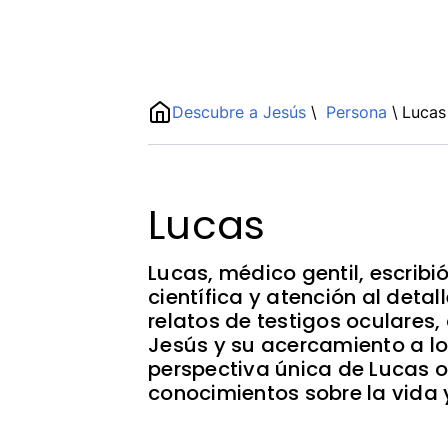
Name
Descubre a Jesús
\
Persona
\
Lucas
ShortDescription
Description
Lucas
Lucas, médico gentil, escribi
científica y atención al detal
relatos de testigos oculare
Jesús y su acercamiento a l
perspectiva única de Lucas of
conocimientos sobre la vida 