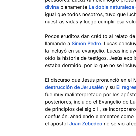
divina
plenamente
La doble naturaleza
igual que todos nosotros, tuvo que luch
nuestras vidas y luego cumplir esa volu
Pocos eruditos dan crédito al relato d
llamando a
Simón Pedro
. Lucas conclu
la incluyó en su evangelio. Lucas inclu
oído la historia de testigos. Jesús expl
estaba dormido, por lo que no se incluy
El discurso que Jesús pronunció en el 
destrucción de Jerusalén
y su
El regre
fue muy malinterpretado por los apóstol
posteriores, incluido el Evangelio de Lu
de principios del siglo II, se incorpora
confusión, añadiendo elementos como l
el apóstol
Juan Zebedeo
no se vio afe