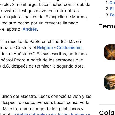
1
.
Ob
Pablo. Sin embargo, Lucas actuó con la debida
2
.
El
ntrevistó a testigos clave. Encontró obras
3
.
Fe
uatro quintas partes del Evangelio de Marcos,
n registro hecho por un creyente llamado
Tema
 el apóstol
Andrés
.
s la muerte de Pablo en el año 82 d.C. en
toria de Cristo y el
Religión - Cristianismo
,
 de los Apóstoles". En sus escritos, podemos
 apóstol Pedro a partir de los sermones que
 d.C. después de terminar la segunda obra.
 única del Maestro. Lucas conoció la vida y las
, después de su conversión. Lucas conservó la
 al Maestro como amigo de los publicanos y
Cola
tar el
La doble naturaleza de Jesús: humana y