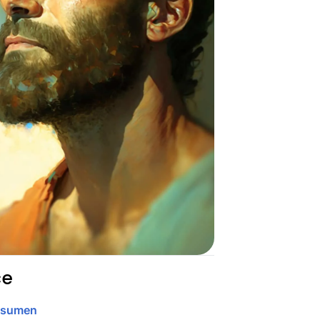
ce
esumen