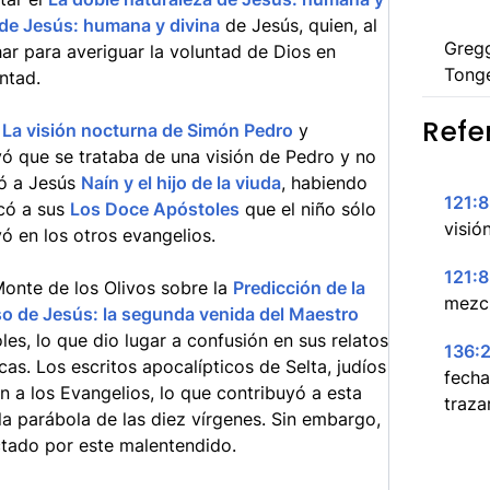
 de Jesús: humana y divina
de Jesús, quien, al
Greg
ar para averiguar la voluntad de Dios en
Tong
ntad.
Refe
e
La visión nocturna de Simón Pedro
y
yó que se trataba de una visión de Pedro y no
yó a Jesús
Naín y el hijo de la viuda
, habiendo
121:8
icó a sus
Los Doce Apóstoles
que el niño sólo
visió
ó en los otros evangelios.
121:8
Monte de los Olivos sobre la
Predicción de la
mezcl
so de Jesús: la segunda venida del Maestro
es, lo que dio lugar a confusión en sus relatos
136:2
cas. Los escritos apocalípticos de Selta, judíos
fecha
ron a los Evangelios, lo que contribuyó a esta
traza
a parábola de las diez vírgenes. Sin embargo,
ctado por este malentendido.