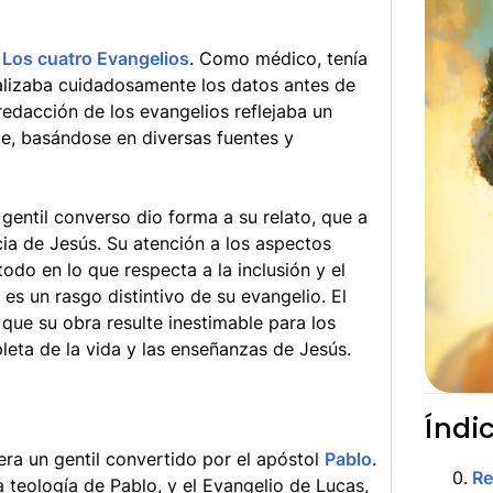
e
Los cuatro Evangelios
. Como médico, tenía
nalizaba cuidadosamente los datos antes de
redacción de los evangelios reflejaba un
le, basándose en diversas fuentes y
gentil converso dio forma a su relato, que a
ia de Jesús. Su atención a los aspectos
todo en lo que respecta a la inclusión y el
s un rasgo distintivo de su evangelio. El
ue su obra resulte inestimable para los
eta de la vida y las enseñanzas de Jesús.
Índi
era un gentil convertido por el apóstol
Pablo
.
0
.
R
a teología de Pablo, y el Evangelio de Lucas,