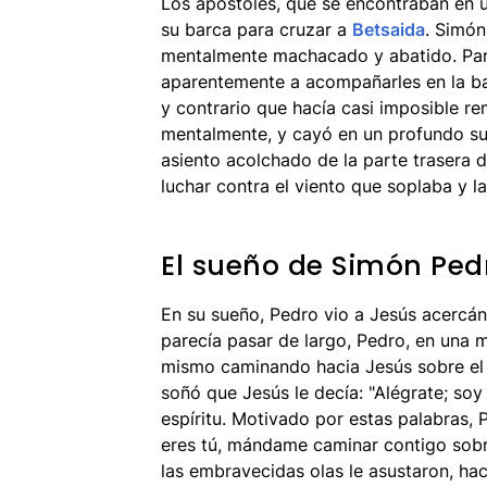
Los apóstoles, que se encontraban en 
su barca para cruzar a
Betsaida
. Simón
mentalmente machacado y abatido. Par
aparentemente a acompañarles en la bar
y contrario que hacía casi imposible re
mentalmente, y cayó en un profundo s
asiento acolchado de la parte trasera d
luchar contra el viento que soplaba y la
El sueño de Simón Ped
En su sueño, Pedro vio a Jesús acercán
parecía pasar de largo, Pedro, en una 
mismo caminando hacia Jesús sobre el a
soñó que Jesús le decía: "Alégrate; soy 
espíritu. Motivado por estas palabras, 
eres tú, mándame caminar contigo sobre
las embravecidas olas le asustaron, hac