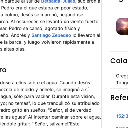
un parque al sur de
Betsaida-Julias
, subieron a
 Pedro era el que estaba en peor estado,
a colmo, Jesús se marchó, negándose
ca. Al oscurecer, se levantó un viento fuerte
mar. Pedro se cansó, agotado física y
ueño. Andrés y
Santiago Zebedeo
lo llevaron al
e la barca, y luego volvieron rápidamente a
s altas olas.
Cola
ro
Greg
dose a ellos sobre el agua. Cuando Jesús
Tong
mezcla de miedo y anhelo, se imaginó a sí
Refe
gua, sólo para vacilar. Durante esta visión,
yo; no temas", lo que tranquilizó su atribulado
Pedro gritó en sueños: "Señor, si de verdad
152:3
 las aguas" Al intentar caminar sobre el agua,
iéndole gritar: "¡Señor, sálvame!"Este