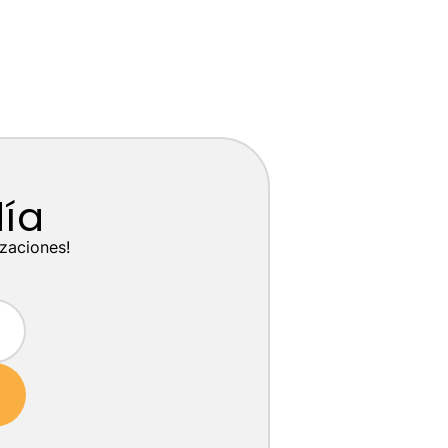
día
izaciones!