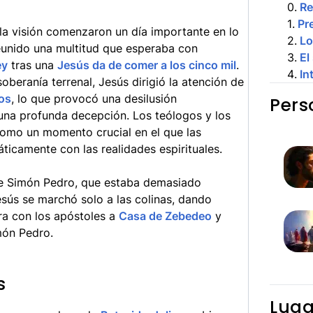
0
.
R
1
.
Pre
la visión comenzaron un día importante en lo
2
.
Lo
eunido una multitud que esperaba con
3
.
El
ey
tras una
Jesús da de comer a los cinco mil
.
4
.
In
oberanía terrenal, Jesús dirigió la atención de
los
, lo que provocó una desilusión
Pers
 una profunda decepción. Los teólogos y los
omo un momento crucial en el que las
ticamente con las realidades espirituales.
te Simón Pedro, que estaba demasiado
sús se marchó solo a las colinas, dando
ra con los apóstoles a
Casa de Zebedeo
y
món Pedro.
s
Luga