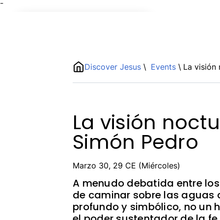
¯
Name
ShortDescription
Discover Jesus
\
Events
\
La visión
Description
La visión noct
Simón Pedro
Marzo 30, 29 CE (Miércoles)
A menudo debatida entre los 
de caminar sobre las aguas 
profundo y simbólico, no un h
el poder sustentador de la f