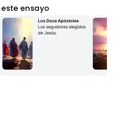
 este ensayo
Los Doce Apóstoles
Mar
Los seguidores elegidos 
Un 
de Jesús.
tuv
aco
imp