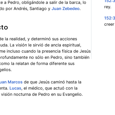
152:3
 Pedro, obligándole a salir de la barca, lo
rey.
ado por Andrés, Santiago y
Juan Zebedeo
.
152:3
creer
cto
de la realidad, y determinó sus acciones
da. La visión le sirvió de ancla espiritual,
me incluso cuando la presencia física de Jesús
 profundamente no sólo en Pedro, sino también
y como la relatan de forma diferente sus
elios.
uan Marcos
de que Jesús caminó hasta la
enta.
Lucas
, el médico, que actuó con la
a visión nocturna de Pedro en su Evangelio.