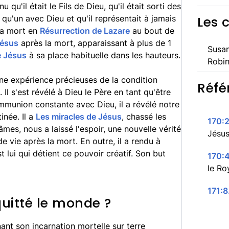
 qu'il était le Fils de Dieu, qu'il était sorti des
t qu'un avec Dieu et qu'il représentait à jamais
Les 
 la mort en
Résurrection de Lazare
au bout de
Jésus
après la mort, apparaissant à plus de 1
Susan
e Jésus
à sa place habituelle dans les hauteurs.
Robin
ne expérience précieuses de la condition
Réfé
 Il s'est révélé à Dieu le Père en tant qu'être
mmunion constante avec Dieu, il a révélé notre
inée. Il a
Les miracles de Jésus
, chassé les
170:2
mes, nous a laissé l'espoir, une nouvelle vérité
Jésus
de vie après la mort. En outre, il a rendu à
st lui qui détient ce pouvoir créatif. Son but
170:4
le Ro
171:8
quitté le monde ?
nt son incarnation mortelle sur terre