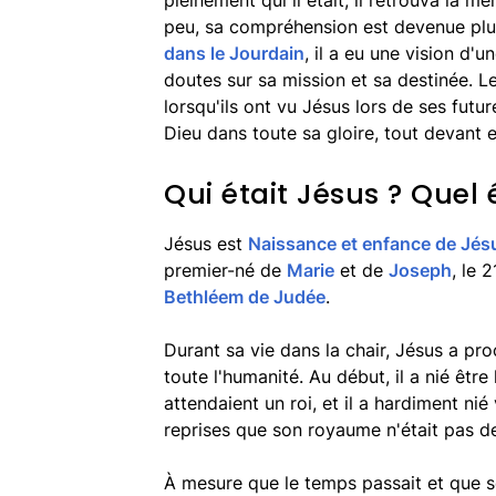
pleinement qui il était, il retrouva la mé
peu, sa compréhension est devenue plus 
dans le Jourdain
, il a eu une vision d'
doutes sur sa mission et sa destinée. L
lorsqu'ils ont vu Jésus lors de ses future
Dieu dans toute sa gloire, tout devant 
Qui était Jésus ? Quel 
Jésus est
Naissance et enfance de Jés
premier-né de
Marie
et de
Joseph
, le 
Bethléem de Judée
.
Durant sa vie dans la chair, Jésus a pr
toute l'humanité. Au début, il a nié être
attendaient un roi, et il a hardiment nié 
reprises que son royaume n'était pas de
À mesure que le temps passait et que se