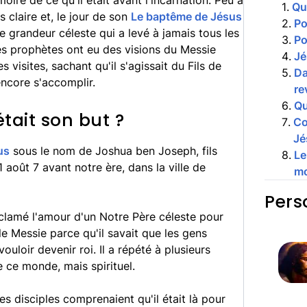
moire de ce qu'il était avant l'incarnation. Peu à
1
.
Qu
claire et, le jour de son
Le baptême de Jésus
2
.
Po
une grandeur céleste qui a levé à jamais tous les
3
.
Po
es prophètes ont eu des visions du Messie
4
.
Jé
s visites, sachant qu'il s'agissait du Fils de
5
.
Da
encore s'accomplir.
re
6
.
Qu
était son but ?
7
.
Co
Jé
us
sous le nom de Joshua ben Joseph, fils
8
.
Le
21 août 7 avant notre ère, dans la ville de
mo
Pers
oclamé l'amour d'un Notre Père céleste pour
 le Messie parce qu'il savait que les gens
vouloir devenir roi. Il a répété à plusieurs
 ce monde, mais spirituel.
s disciples comprenaient qu'il était là pour