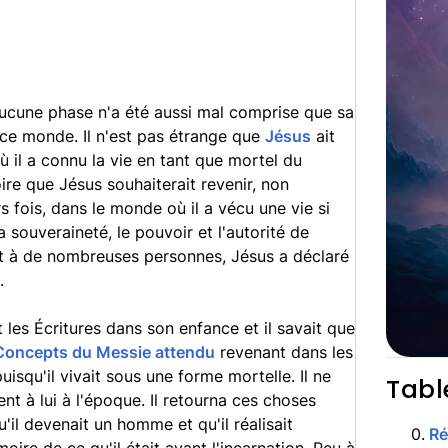
ucune phase n'a été aussi mal comprise que sa
ce monde. Il n'est pas étrange que
Jésus
ait
où il a connu la vie en tant que mortel du
oire que Jésus souhaiterait revenir, non
 fois, dans le monde où il a vécu une vie si
 souveraineté, le pouvoir et l'autorité de
et à de nombreuses personnes, Jésus a déclaré
.
it les Écritures dans son enfance et il savait que
Concepts du Messie attendu
revenant dans les
isqu'il vivait sous une forme mortelle. Il ne
Tabl
ent à lui à l'époque. Il retourna ces choses
u'il devenait un homme et qu'il réalisait
0
.
R