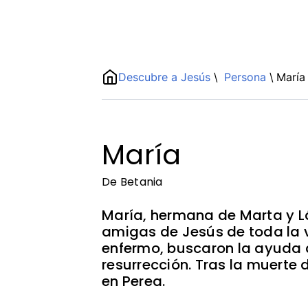
Name
Descubre a Jesús
\
Persona
\
María
ShortDescription
Description
María
De Betania
María, hermana de Marta y Lá
amigas de Jesús de toda la 
enfermo, buscaron la ayuda 
resurrección. Tras la muerte 
en Perea.