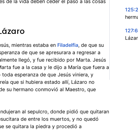
s de la vida deben ceder el paso a las cosas
125:2
herm
Lázaro
127:6
Lázar
esús, mientras estaba en
Filadelfia
, de que su
peranza de que se apresurara a regresar a
almente llegó, y fue recibido por Marta. Jesús
arta fue a la casa y le dijo a María que fuera a
 toda esperanza de que Jesús viniera, y
eía que si hubiera estado allí, Lázaro no
a de su hermano conmovió al Maestro, que
ondujeran al sepulcro, donde pidió que quitaran
esucitara de entre los muertos, y no quedó
e se quitara la piedra y procedió a