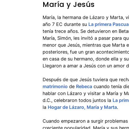
María y Jesús
María, la hermana de Lázaro y Marta, vi
año 7 EC durante su
La primera Pascua
tenía trece años. Se detuvieron en Beta
María, Simón, les invitó a pasar para q
menor que Jesús, mientras que Marta 
posteriores, fue un gran acontecimient
en casa de su hermano, donde ella y s
Llegaron a amar a Jesús con un amor de
Después de que Jesús tuviera que rech
matrimonio
de
Rebeca
cuando tenía die
hablar con Lázaro y visitar a María y Ma
d.C., celebraron todos juntos la
La prim
la
Hogar de Lázaro, María y Marta
.
Cuando empezaron a surgir problemas
creciente popularidad, María y sus he