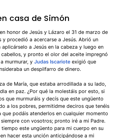
en casa de Simón
a en honor de Jesús y Lázaro el 31 de marzo de
s y procedió a acercarse a Jesús. Abrió un
aplicárselo a Jesús en la cabeza y luego en
 cabellos, y pronto el olor del aceite impregnó
n a murmurar, y
Judas Iscariote
exigió que
sideraba un despilfarro de dinero.
a de María, que estaba arrodillada a su lado,
dla en paz. ¿Por qué la molestáis por esto, si
os que murmuráis y decís que este ungüento
do a los pobres, permitidme deciros que tenéis
a que podáis atenderlos en cualquier momento
 siempre con vosotros; pronto iré a mi Padre.
 tiempo este ungüento para mi cuerpo en su
ien hacer esta unción anticipándose a mi