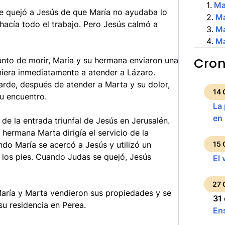
1
.
Ma
e quejó a Jesús de que María no ayudaba lo
2
.
Ma
 hacía todo el trabajo. Pero Jesús calmó a
3
.
Ma
4
.
Ma
Cron
to de morir, María y su hermana enviaron una
niera inmediatamente a atender a Lázaro.
arde, después de atender a Marta y su dolor,
14 
su encuentro.
La
en
 de la entrada triunfal de Jesús en Jerusalén.
hermana Marta dirigía el servicio de la
ando María se acercó a Jesús y utilizó un
15 
y los pies. Cuando Judas se quejó, Jesús
El 
27 
aría y Marta vendieron sus propiedades y se
31
su residencia en Perea.
En