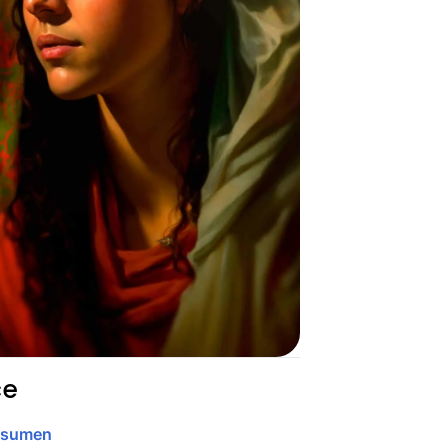
ce
esumen