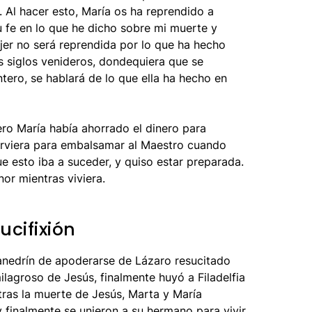
. Al hacer esto, María os ha reprendido a
u fe en lo que he dicho sobre mi muerte y
ujer no será reprendida por lo que ha hecho
s siglos venideros, dondequiera que se
tero, se hablará de lo que ella ha hecho en
ero María había ahorrado el dinero para
sirviera para embalsamar al Maestro cuando
ue esto iba a suceder, y quiso estar preparada.
or mientras viviera.
ucifixión
anedrín de apoderarse de Lázaro resucitado
lagroso de Jesús, finalmente huyó a Filadelfia
tras la muerte de Jesús, Marta y María
 finalmente se unieron a su hermano para vivir