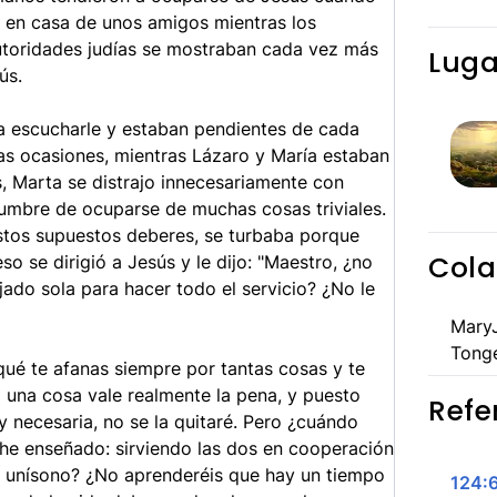
o en casa de unos amigos mientras los
autoridades judías se mostraban cada vez más
Luga
ús.
ba escucharle y estaban pendientes de cada
as ocasiones, mientras Lázaro y María estaban
, Marta se distrajo innecesariamente con
stumbre de ocuparse de muchas cosas triviales.
tos supuestos deberes, se turbaba porque
Cola
o se dirigió a Jesús y le dijo: "Maestro, ¿no
do sola para hacer todo el servicio? ¿No le
MaryJ
Tong
qué te afanas siempre por tantas cosas y te
 una cosa vale realmente la pena, y puesto
Refe
 necesaria, no se la quitaré. Pero ¿cuándo
 he enseñado: sirviendo las dos en cooperación
l unísono? ¿No aprenderéis que hay un tiempo
124: