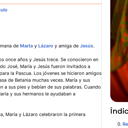
culo
ermana de
Marta
y
Lázaro
y amiga de
Jesús
.
os once años y Jesús trece. Se conocieron en
ndo José, María y Jesús fueron invitados a
 para la Pascua. Los jóvenes se hicieron amigos
casa de Betania muchas veces. María y sus
 a sus pies y bebían de sus palabras. Cuando
 María y sus hermanos le ayudaban a
Índi
ta, María y Lázaro celebraron la primera
0
.
R