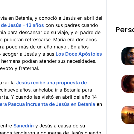
vía en Betania, y conoció a Jesús en abril del
 de Jesús - 13 años
con sus padres cuando
Pers
nia para descansar de su viaje, y el padre de
ue pudieran refrescarse. María era dos años
era poco más de un año mayor. En años
o acoger a Jesús y a sus
Los Doce Apóstoles
u hermana podían atender sus necesidades.
voto y fraternal.
azar la
Jesús recibe una propuesta de
cinueve años, anhelaba ir a Betania para
rta. Y cuando las visitó en abril del año 14
era Pascua incruenta de Jesús en Betania
en
 entre
Sanedrín
y Jesús a causa de su
rmanos tendieron a ocuparse de Jesús cuando