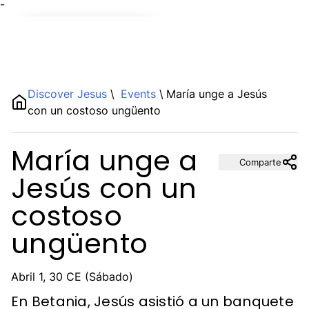
¯
Name
Discover Jesus
\
Events
\
María unge a Jesús
con un costoso ungüento
Description
María unge a
Comparte
Jesús con un
costoso
ungüento
Abril 1, 30 CE (Sábado)
En Betania, Jesús asistió a un banquete