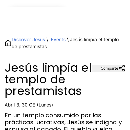
¯
Name
Discover Jesus
\
Events
\
Jesús limpia el templo
de prestamistas
Description
Jesús limpia el
Comparte
templo de
prestamistas
Abril 3, 30 CE (Lunes)
En un templo consumido por las
prácticas lucrativas, Jesús se indigna y
expulsa al ganado. El pueblo vuelca