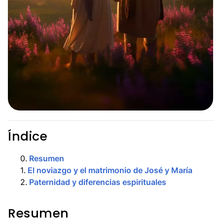
Índice
0
.
Resumen
1
.
El noviazgo y el matrimonio de José y María
2
.
Paternidad y diferencias espirituales
Resumen