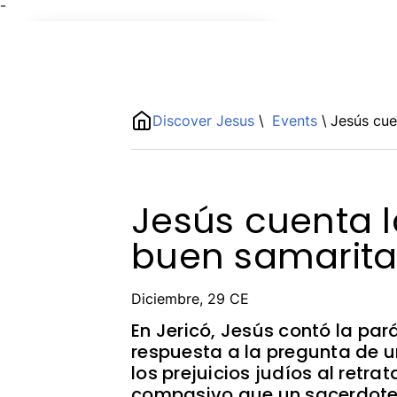
¯
Name
ShortDescription
Discover Jesus
\
Events
\
Jesús cue
Description
Jesús cuenta la
buen samarit
Diciembre, 29 CE
En Jericó, Jesús contó la pa
respuesta a la pregunta de u
los prejuicios judíos al ret
compasivo que un sacerdote 