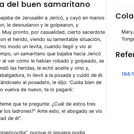
ria del buen samaritano
Cola
ajaba de Jerusalén a Jericó, y cayó en manos
on, le desnudaron y le golpearon, y
MaryJ
 Muy pronto, por casualidad, cierto sacerdote
Tong
on el herido, viendo su lamentable situación,
mo modo un levita, cuando llegó y vio al
Refe
iempo, un samaritano que bajaba hacia Jericó
y al ver cómo le habían robado y golpeado, se
dó las heridas, le echó aceite y vino y,
164:1
algadura, lo llevó a la posada y cuidó de él.
dándoselo al posadero, le dijo: 'Cuida bien de
o vuelva de nuevo, te lo pagaré.'
teme que te pregunte: ¿Cuál de estos tres
re los ladrones?" Ante esto, el abogado se vio
ad de él".
sericordia", porque ni siquiera podía