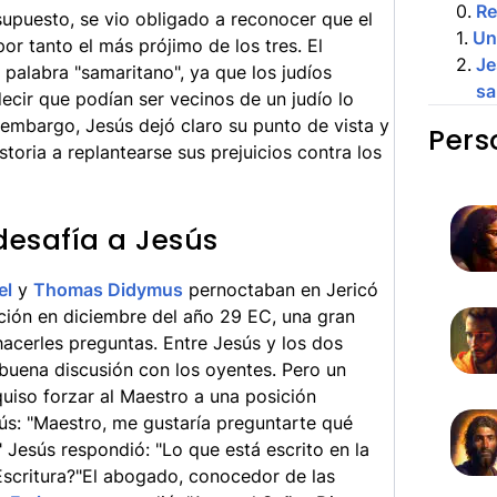
0
.
R
supuesto, se vio obligado a reconocer que el
1
.
Un
r tanto el más prójimo de los tres. El
2
.
Je
 palabra "samaritano", ya que los judíos
sa
ecir que podían ser vecinos de un judío lo
in embargo, Jesús dejó claro su punto de vista y
Pers
toria a replantearse sus prejuicios contra los
esafía a Jesús
el
y
Thomas Didymus
pernoctaban en Jericó
cación en diciembre del año 29 EC, una gran
hacerles preguntas. Entre Jesús y los dos
buena discusión con los oyentes. Pero un
uiso forzar al Maestro a una posición
s: "Maestro, me gustaría preguntarte qué
 Jesús respondió: "Lo que está escrito en la
 Escritura?"El abogado, conocedor de las