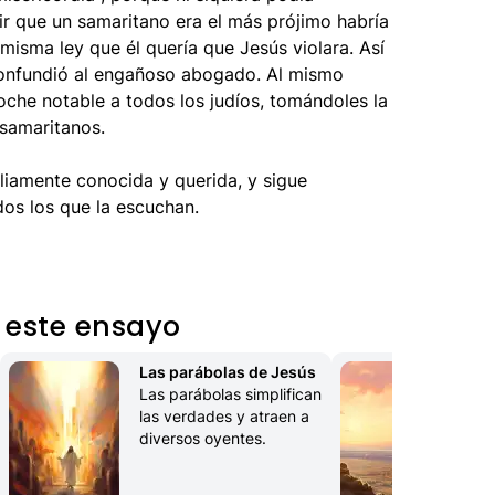
ir que un samaritano era el más prójimo habría
misma ley que él quería que Jesús violara. Así
confundió al engañoso abogado. Al mismo
roche notable a todos los judíos, tomándoles la
 samaritanos.
liamente conocida y querida, y sigue
os los que la escuchan.
 este ensayo
Las parábolas de Jesús
Jer
Las parábolas simplifican 
Ciu
las verdades y atraen a 
for
diversos oyentes.
ens
de 