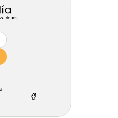
día
izaciones!
a!