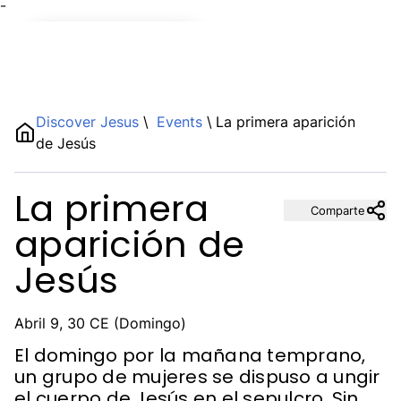
¯
Name
Discover Jesus
\
Events
\
La primera aparición
de Jesús
Description
La primera
Comparte
aparición de
Jesús
Abril 9, 30 CE (Domingo)
El domingo por la mañana temprano,
un grupo de mujeres se dispuso a ungir
el cuerpo de Jesús en el sepulcro. Sin