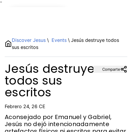
¯
Name
Discover Jesus
\
Events
\
Jesús destruye todos
sus escritos
Description
Jesús destruye
Comparte
todos sus
escritos
Febrero 24, 26 CE
Aconsejado por Emanuel y Gabriel,
Jesús no dejó intencionadamente
artefactos físicos ni escritos para evitar