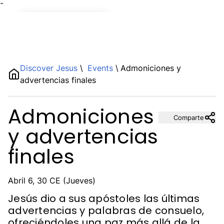
¯
Name
Discover Jesus
\
Events
\
Admoniciones y
advertencias finales
Description
Admoniciones
Comparte
y advertencias
finales
Abril 6, 30 CE (Jueves)
Jesús dio a sus apóstoles las últimas
advertencias y palabras de consuelo,
ofreciéndoles una paz más allá de la