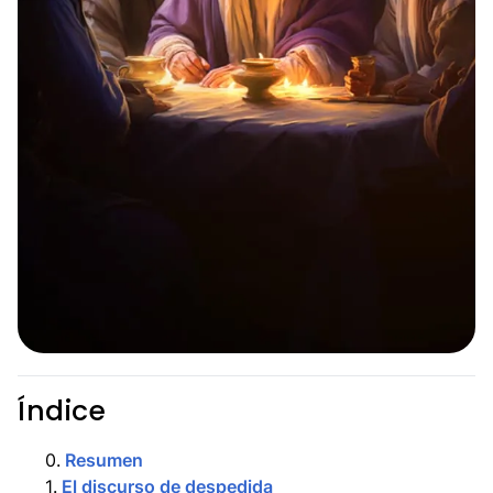
Índice
0
.
Resumen
1
.
El discurso de despedida