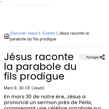
¯
Name
Discover Jesus
\
Events
\
Jésus raconte la
parabole du fils prodigue
Description
Jésus raconte
Partager
la parabole du
fils prodigue
Mars 9, 30 CE (Jeudi)
En mars 30 de notre ère, Jésus a
prononcé un sermon près de Pella,
comprenant une célèbre parabole sur