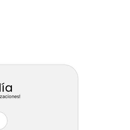
día
izaciones!