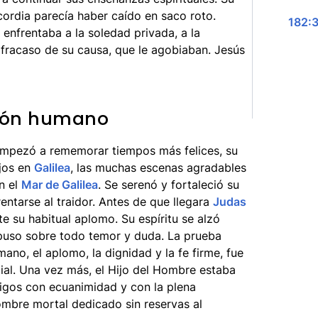
cordia parecía haber caído en saco roto.
182:3
enfrentaba a la soledad privada, a la
 fracaso de su causa, que le agobiaban. Jesús
azón humano
 empezó a rememorar tiempos más felices, su
ajos en
Galilea
, las muchas escenas agradables
en el
Mar de Galilea
. Se serenó y fortaleció su
entarse al traidor. Antes de que llegara
Judas
e su habitual aplomo. Su espíritu se alzó
impuso sobre todo temor y duda. La prueba
no, el aplomo, la dignidad y la fe firme, fue
tial. Una vez más, el Hijo del Hombre estaba
igos con ecuanimidad y con la plena
ombre mortal dedicado sin reservas al