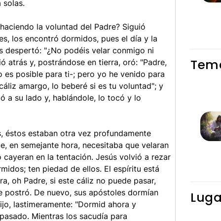
 solas.
 haciendo la voluntad del Padre? Siguió
es, los encontró dormidos, pues el día y la
s despertó: "¿No podéis velar conmigo ni
Tema
ó atrás y, postrándose en tierra, oró: "Padre,
o es posible para ti-; pero yo he venido para
cáliz amargo, lo beberé si es tu voluntad"; y
 a su lado y, hablándole, lo tocó y lo
s, éstos estaban otra vez profundamente
e, en semejante hora, necesitaba que velaran
 cayeran en la tentación. Jesús volvió a rezar
midos; ten piedad de ellos. El espíritu está
ra, oh Padre, si este cáliz no puede pasar,
e postró. De nuevo, sus apóstoles dormían
Luga
ijo, lastimeramente: "Dormid ahora y
 pasado. Mientras los sacudía para