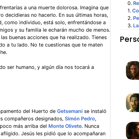
0
.
R
frentarías a una muerte dolorosa. Imagina que
1
.
Co
ro decidieras no hacerlo. En sus últimas horas,
2
.
Pe
, como individuo, está solo, enfrentándose a
3
.
La
amigos y su familia le echarán mucho de menos.
Pers
y las buenas acciones que ha realizado. Tienes
do a tu lado. No te cuestionas que te maten
he.
do ser humano, y algún día nos tocará a
ampamento del Huerto de
Getsemaní
se instaló
 sus compañeros designados,
Simón Pedro
,
 poco más arriba del
Monte Olivete
. Nunca
 afligido. Jesús les pidió que lo acompañaran