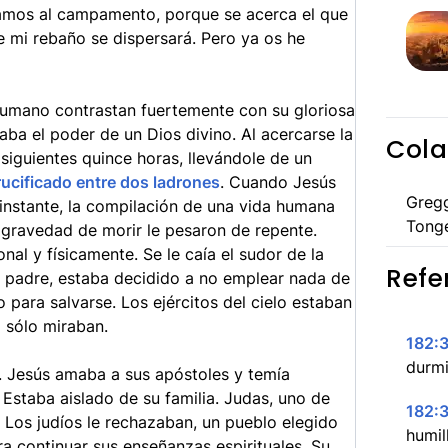
lvamos al campamento, porque se acerca el que
e mi rebaño se dispersará. Pero ya os he
humano contrastan fuertemente con su gloriosa
aba el poder de un Dios divino. Al acercarse la
Cola
 siguientes quince horas, llevándole de un
rucificado entre dos ladrones
. Cuando Jesús
Greg
 instante, la compilación de una vida humana
Tong
la gravedad de morir le pesaron de repente.
al y físicamente. Se le caía el sudor de la
Refe
su padre, estaba decidido a no emplear nada de
para salvarse. Los ejércitos del cielo estaban
 sólo miraban.
182:
durm
. Jesús amaba a sus apóstoles y temía
Estaba aislado de su familia. Judas, uno de
182:3
 Los judíos le rechazaban, un pueblo elegido
humil
ra continuar sus enseñanzas espirituales. Su