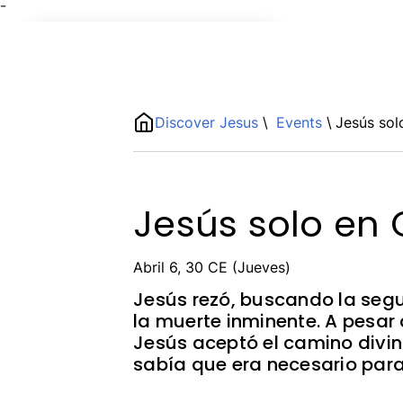
¯
Name
ShortDescription
Discover Jesus
\
Events
\
Jesús sol
Description
Jesús solo en
Abril 6, 30 CE (Jueves)
Jesús rezó, buscando la segu
la muerte inminente. A pesar
Jesús aceptó el camino divi
sabía que era necesario para