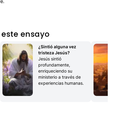
e.
 este ensayo
¿Sintió alguna vez 
Je
tristeza Jesús?
Cen
Jesús sintió 
mom
profundamente, 
vid
enriqueciendo su 
ministerio a través de 
experiencias humanas.