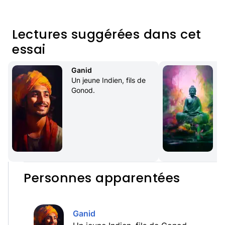
Lectures suggérées dans cet
essai
Ganid
Un jeune Indien, fils de 
Gonod.
q
l
Personnes apparentées
Ganid