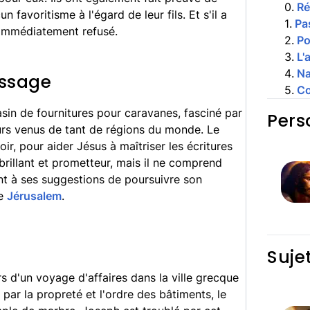
0
.
R
 favoritisme à l'égard de leur fils. Et s'il a
1
.
Pa
a immédiatement refusé.
2
.
Po
3
.
L'
4
.
Na
issage
5
.
Co
in de fournitures pour caravanes, fasciné par
Pers
urs venus de tant de régions du monde. Le
ir, pour aider Jésus à maîtriser les écritures
brillant et prometteur, mais il ne comprend
nt à ses suggestions de poursuivre son
de
Jérusalem
.
Suje
 d'un voyage d'affaires dans la ville grecque
 par la propreté et l'ordre des bâtiments, le