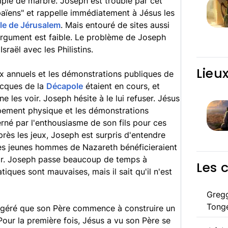
emple de marbre. Joseph est troublé par cet
païens" et rappelle immédiatement à Jésus les
e de Jérusalem
. Mais entouré de sites aussi
rgument est faible. Le problème de Joseph
Israël avec les Philistins.
Lieu
ux annuels et les démonstrations publiques de
ecques de la
Décapole
étaient en cours, et
 les voir. Joseph hésite à le lui refuser. Jésus
ppement physique et les démonstrations
erné par l'enthousiasme de son fils pour ces
rès les jeux, Joseph est surpris d'entendre
 les jeunes hommes de Nazareth bénéficieraient
 air. Joseph passe beaucoup de temps à
Les 
tiques sont mauvaises, mais il sait qu'il n'est
Greg
Tong
uggéré que son Père commence à construire un
 Pour la première fois, Jésus a vu son Père se