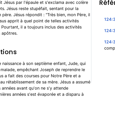
Réfé
it Jésus par l'épaule et s'exclama avec colère
ets. Jésus reste stupéfait, sentant pour la
 père. Jésus répondit : "Très bien, mon Père, il
124:3
sus apprit à quel point de telles activités
 Pourtant, il a toujours inclus des activités
124:
s apôtres.
124:
compl
tions
e naissance à son septième enfant, Jude, qui
 malade, empêchant Joseph de reprendre le
us a fait des courses pour Notre Père et a
 au rétablissement de sa mère. Jésus a assumé
es années avant qu'on ne s'y attende
ières années s'est évaporée et a disparu à