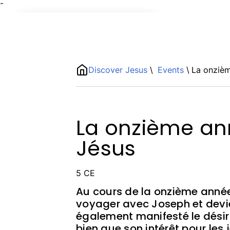
¯
Name
ShortDescription
Discover Jesus
\
Events
\
La onziè
Description
La onzième an
Jésus
5 CE
Au cours de la onzième année
voyager avec Joseph et devien
également manifesté le désir 
bien que son intérêt pour les 