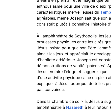
théâtre en plein air et le magnifique t
enthousiasme pour une ville de dieux "
caractéristiques merveilleuses du
Templ
agréables, même Joseph sait que son a
consistait plutôt à connaître l'histoire d'
À l'amphithéâtre de Scythopolis, les je
prouesses physiques entre les cités gr
Jésus insista pour que son Père l'emmène
aimait les jeux et appréciait le dévelo
d'habileté athlétique. Joseph est const
démonstrations de vanité "païennes". Ap
Jésus en faire l'éloge et suggérer que
d'une activité physique saine en plein
expliquer à Jésus pourquoi de telles pra
pas convaincu.
Dans la chambre ce soir-là, Jésus a s
amphithéâtre à
Nazareth
à leur retour.