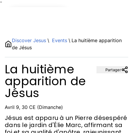
¯
Name
Discover Jesus
\
Events
\
La huitième apparition
de Jésus
Description
La huitième
Partager
apparition de
Jésus
Avril 9, 30 CE (Dimanche)
Jésus est apparu à un Pierre désespéré
dans le jardin d'Élie Marc, affirmant sa
foi et sa qualité d'apôtre, rajeunissant