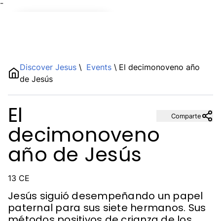
¯
Name
Discover Jesus
\
Events
\
El decimonoveno año
de Jesús
Description
El
Comparte
decimonoveno
año de Jesús
13 CE
Jesús siguió desempeñando un papel
paternal para sus siete hermanos. Sus
métodos positivos de crianza de los