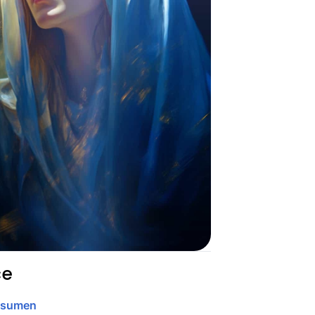
ce
esumen