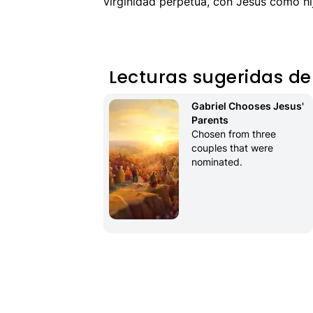
virginidad perpetua, con Jesús como hi
Lecturas sugeridas de
Gabriel Chooses Jesus' 
Parents
Chosen from three 
couples that were 
nominated.