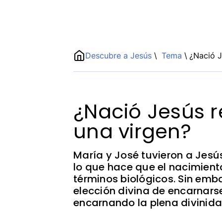
Name
Descubre a Jesús
\
Tema
\
¿Nació J
ShortDescription
Description
¿Nació Jesús 
una virgen?
María y José tuvieron a Jesú
lo que hace que el nacimient
términos biológicos. Sin emba
elección divina de encarnars
encarnando la plena divinid