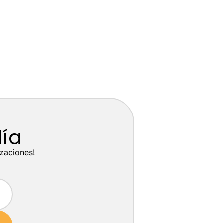
día
izaciones!