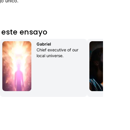
jo único.
 este ensayo
Gabriel
Jo
Chief executive of our 
Fat
local universe.
hus