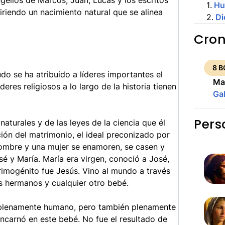
gelios de Marcos, Juan, Lucas y los escritos
1
.
Hu
giriendo un nacimiento natural que se alinea
2
.
Di
Cron
8 B
o se ha atribuido a líderes importantes el
Ma
res religiosos a lo largo de la historia tienen
Ga
Pers
aturales y de las leyes de la ciencia que él
ión del matrimonio, el ideal preconizado por
 hombre y una mujer se enamoren, se casen y
sé y María. María era virgen, conoció a José,
primogénito fue Jesús. Vino al mundo a través
s hermanos y cualquier otro bebé.
a plenamente humano, pero también plenamente
 encarnó en este bebé. No fue el resultado de