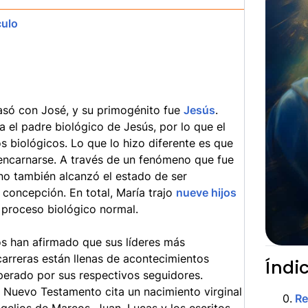
culo
asó con José, y su primogénito fue
Jesús
.
a el padre biológico de Jesús, por lo que el
s biológicos. Lo que lo hizo diferente es que
a encarnarse. A través de un fenómeno que fue
o también alcanzó el estado de ser
concepción. En total, María trajo
nueve hijos
 proceso biológico normal.
os han afirmado que sus líderes más
carreras están llenas de acontecimientos
Índi
perado por sus respectivos seguidores.
 Nuevo Testamento cita un nacimiento virginal
0
.
R