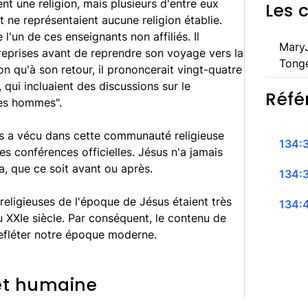
nt une religion, mais plusieurs d'entre eux
Les 
 ne représentaient aucune religion établie.
'un de ces enseignants non affiliés. Il
MaryJ
 reprises avant de reprendre son voyage vers la
Tong
qu'à son retour, il prononcerait vingt-quatre
 qui incluaient des discussions sur le
Réfé
es hommes".
us a vécu dans cette communauté religieuse
134:3
s conférences officielles. Jésus n'a jamais
, que ce soit avant ou après.
134:
t religieuses de l'époque de Jésus étaient très
134:4
 XXIe siècle. Par conséquent, le contenu de
efléter notre époque moderne.
 et humaine