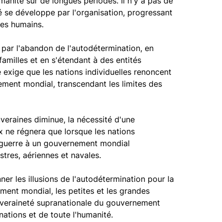
manité sur de longues périodes. Il n'y a pas de
é se développe par l'organisation, progressant
les humains.
 par l'abandon de l'autodétermination, en
amilles et en s'étendant à des entités
e exige que les nations individuelles renoncent
ement mondial, transcendant les limites des
eraines diminue, la nécessité d'une
x ne régnera que lorsque les nations
a guerre à un gouvernement mondial
stres, aériennes et navales.
er les illusions de l'autodétermination pour la
ment mondial, les petites et les grandes
uveraineté supranationale du gouvernement
nations et de toute l'humanité.