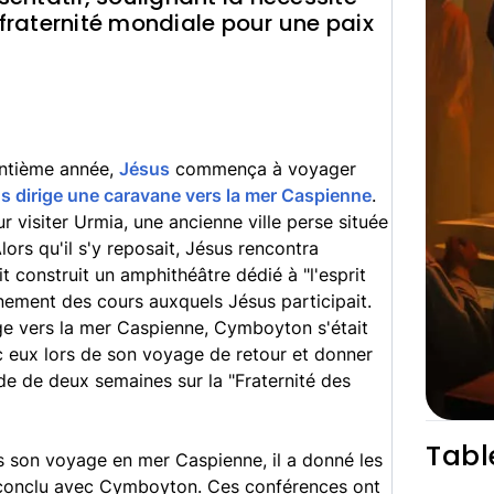
la fraternité mondiale pour une paix
rentième année,
Jésus
commença à voyager
s dirige une caravane vers la mer Caspienne
.
ur visiter Urmia, une ancienne ville perse située
lors qu'il s'y reposait, Jésus rencontra
t construit un amphithéâtre dédié à "l'esprit
nnement des cours auxquels Jésus participait.
age vers la mer Caspienne, Cymboyton s'était
 eux lors de son voyage de retour et donner
de de deux semaines sur la "Fraternité des
Tabl
 son voyage en mer Caspienne, il a donné les
conclu avec Cymboyton. Ces conférences ont