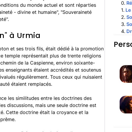
0
.
R
onditions du monde actuel et sont réparties
1
.
Le 
aineté - divine et humaine", "Souveraineté
2
.
So
eté".
3
.
So
4
.
Dr
on" à Urmia
Pers
n et ses trois fils, était dédié à la promotion
ce temple représentait plus de trente religions
e chemin de la Caspienne, environ soixante-
es enseignants étaient accrédités et soutenus
 évalués régulièrement. Tous ceux qui nuisaient
uté étaient remplacés.
ce les similitudes entre les doctrines des
des discussions, mais une seule doctrine est
é. Cette doctrine était la croyance et la
uprême.