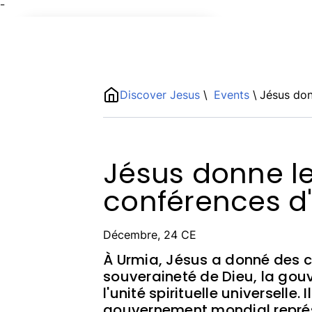
¯
Name
ShortDescription
Discover Jesus
\
Events
\
Jésus don
Description
Jésus donne l
conférences d
Décembre, 24 CE
À Urmia, Jésus a donné des c
souveraineté de Dieu, la gou
l'unité spirituelle universelle.
gouvernement mondial représe